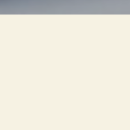
岐阜県内でも
“いま最も美しくておいしい”
ご家族で楽しめる
日帰り
バーベキュー場
として
人気上昇中！
きなぁた瑞浪
バーベキュー広場へ
ぜひお越しください